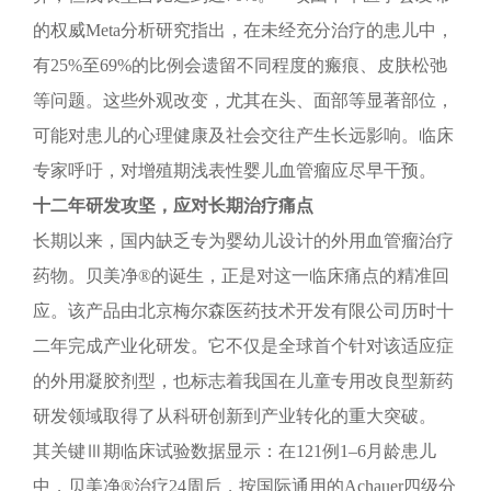
的权威Meta分析研究指出，在未经充分治疗的患儿中，
有25%至69%的比例会遗留不同程度的瘢痕、皮肤松弛
等问题。这些外观改变，尤其在头、面部等显著部位，
可能对患儿的心理健康及社会交往产生长远影响。临床
专家呼吁，对增殖期浅表性婴儿血管瘤应尽早干预。
十二年研发攻坚，应对长期治疗痛点
长期以来，国内缺乏专为婴幼儿设计的外用血管瘤治疗
药物。贝美净®的诞生，正是对这一临床痛点的精准回
应。该产品由北京梅尔森医药技术开发有限公司历时十
二年完成产业化研发。它不仅是全球首个针对该适应症
的外用凝胶剂型，也标志着我国在儿童专用改良型新药
研发领域取得了从科研创新到产业转化的重大突破。
其关键Ⅲ期临床试验数据显示：在121例1–6月龄患儿
中，贝美净®治疗24周后，按国际通用的Achauer四级分