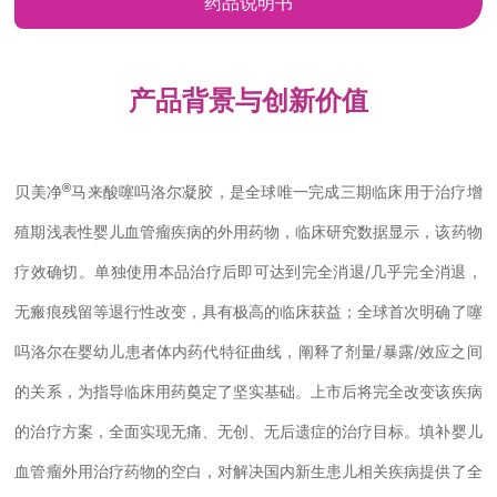
药品说明书
产品背景与创新价值
®
贝美净
马来酸噻吗洛尔凝胶，是全球唯一完成三期临床用于治疗增
殖期浅表性婴儿血管瘤疾病的外用药物，临床研究数据显示，该药物
疗效确切。单独使用本品治疗后即可达到完全消退/几乎完全消退，
无瘢痕残留等退行性改变，具有极高的临床获益；全球首次明确了噻
吗洛尔在婴幼儿患者体内药代特征曲线，阐释了剂量/暴露/效应之间
的关系，为指导临床用药奠定了坚实基础。上市后将完全改变该疾病
的治疗方案，全面实现无痛、无创、无后遗症的治疗目标。填补婴儿
血管瘤外用治疗药物的空白，对解决国内新生患儿相关疾病提供了全