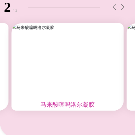
3
/
5
马来酸噻吗洛尔凝胶
马