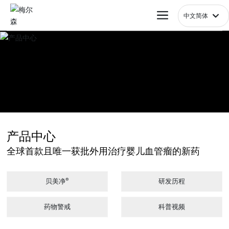
中文简体
العربية
한국
日本語
English
中文简体
Français
España
Российская
产品中心
全球首款且唯一获批外用治疗婴儿血管瘤的新药
®
贝美净
研发历程
药物警戒
科普视频