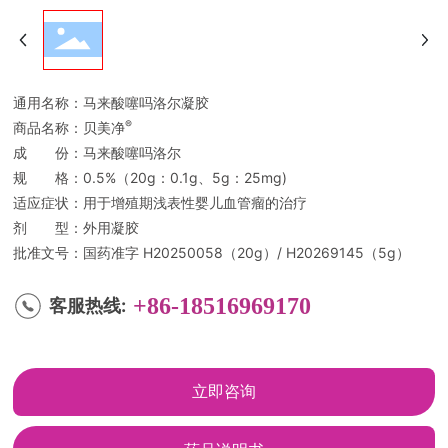
通用名称：马来酸噻吗洛尔凝胶
®
商品名称：贝美净
成 份：马来酸噻吗洛尔
规 格：0.5%（20g：0.1g、5g：25mg)
适应症状：用于增殖期浅表性婴儿血管瘤的治疗
剂 型：外用凝胶
批准文号：国药准字 H20250058（20g）/ H20269145（5g）
+86-18516969170
客服热线:
立即咨询